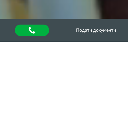
Подати документи
Головна
»
Публічна інформація
»
Інформація про
публічні закупівлі
2025 Обґрунтування
технічних та якісних
характеристик