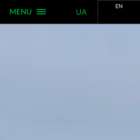
EN
MENU
UA