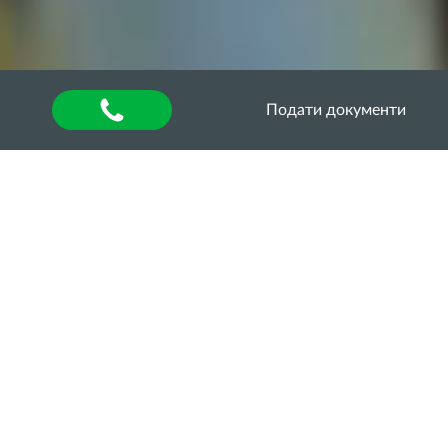
Подати документи
Головна
»
Оголошення
Проєкт MoreAdaptBSB
представлено під час
Міжнародної науково-
практичної конференції
28-29 травня 2026 року на базі Одеського