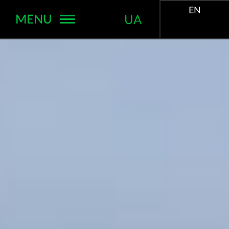
EN
MENU
UA