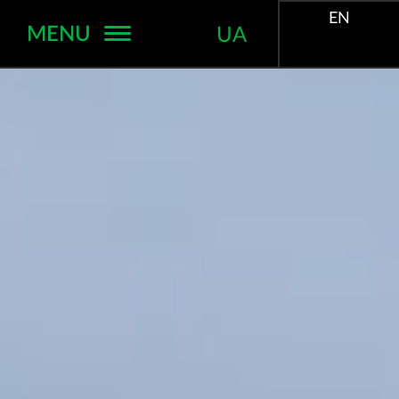
EN
MENU
UA