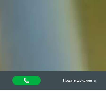
Подати документи
Головна
»
About university
»
Наукова діяльність та
інновації
»
Міжнародні наукові проєкти