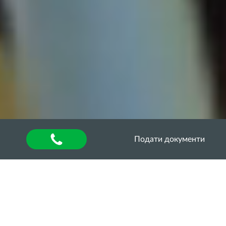
Подати документи
Головна
»
About university
»
Матеріально-технічне
забезпечення