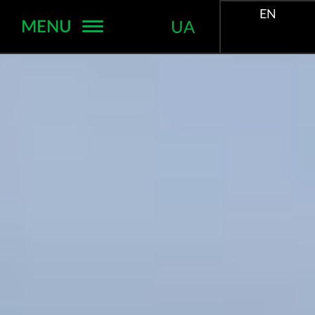
EN
MENU
UA