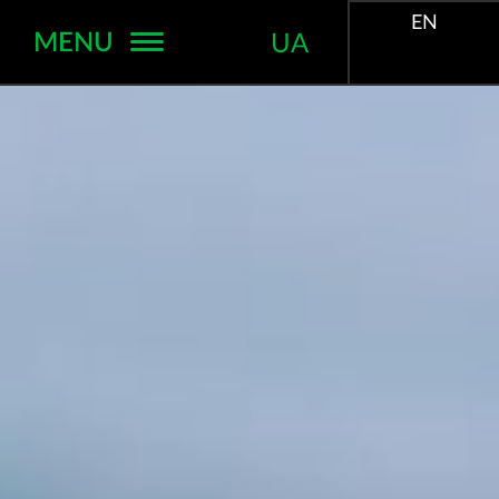
EN
MENU
UA