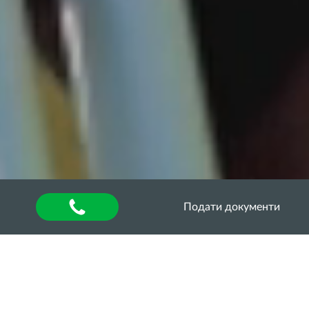
Подати документи
Головна
»
About university
»
Other units
»
Department of Quality Assurance of Higher
Education
»
Акредитаційна експертиза
»
Акредитаційна експертиза освітньо-професійної