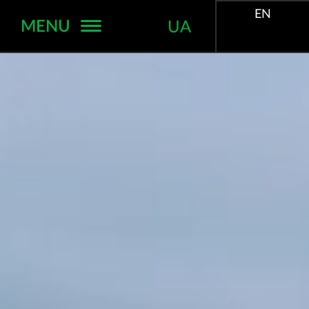
EN
MENU
UA