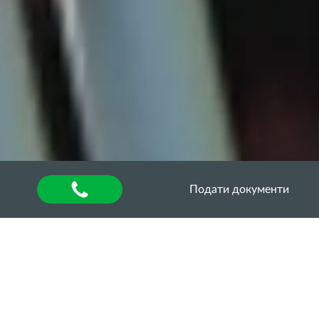
Подати документи
Головна
»
About university
»
Other units
»
Department of Quality Assurance of Higher
Education
»
Акредитаційна експертиза
»
Акредитаційна експертиза освітньо-професійної
програми “Технологія виробництва і переробки