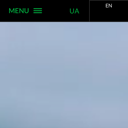
EN
MENU
UA