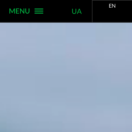
EN
MENU
UA