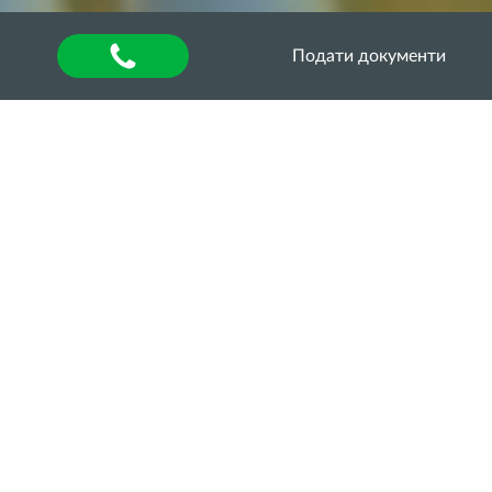
Подати документи
Головна
»
About university
»
Other units
»
Department of Quality Assurance of Higher
Education
»
Акредитаційна експертиза
»
Акредитаційна експертиза освітньо-професійної
програми «Облік і оподаткування» за другим
(магістерським) рівнем вищої освіти
ОСВІТНЯ І НАУКОВА
ДІЯЛЬНІСТЬ