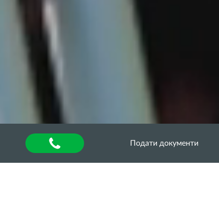
Подати документи
Головна
»
About university
»
Відділ аспірантури та
докторантури
»
Освітній процес