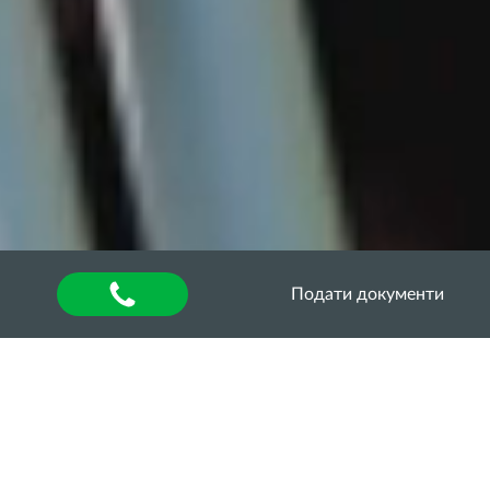
Подати документи
Головна
»
About university
»
Відділ аспірантури та
докторантури
»
Дисертація