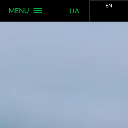
EN
MENU
UA