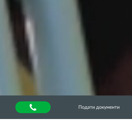
Подати документи
Головна
»
About university
»
Відділ аспірантури та