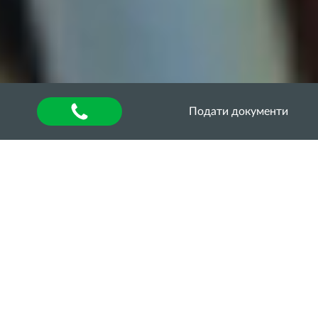
Подати документи
Головна
»
Оголошення
Польовий сезон 2026:
агроскаутинг на варті
врожаю
На завершальному етапі весни наукові