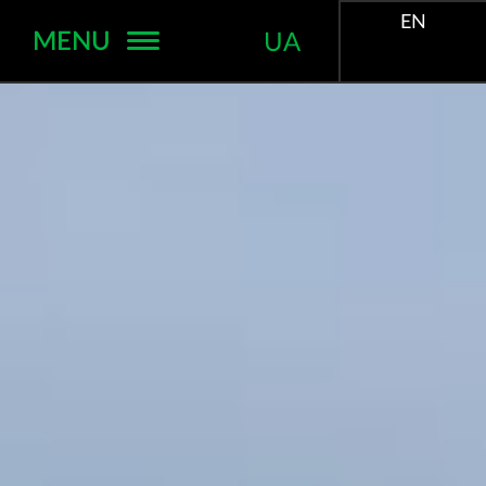
EN
MENU
UA