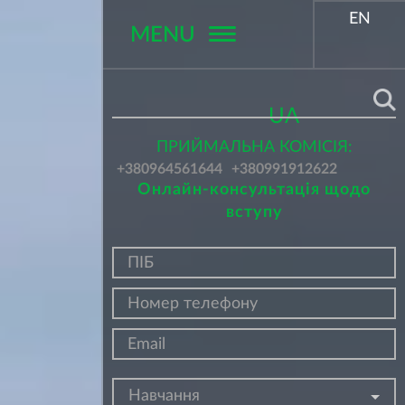
EN
MENU
Поиск
UA
ПРИЙМАЛЬНА КОМІСІЯ:
+380964561644
+380991912622
Онлайн-консультація щодо
вступу
Навчання