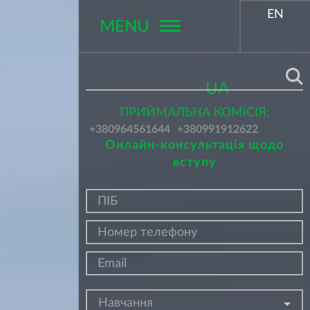
EN
MENU
Поиск
UA
ПРИЙМАЛЬНА КОМІСІЯ:
+380964561644
+380991912622
Онлайн-консультація щодо
вступу
Навчання