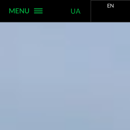
EN
MENU
UA