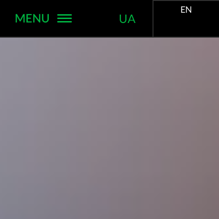
EN
MENU
UA