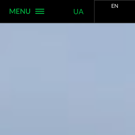
EN
MENU
UA