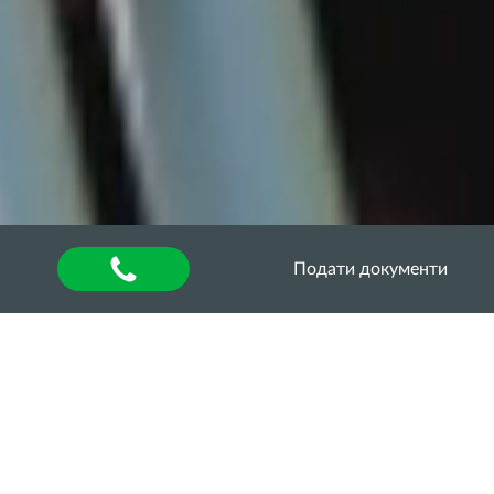
Подати документи
Головна
»
Кар’єра Хаб
Випускники ОДАУ в