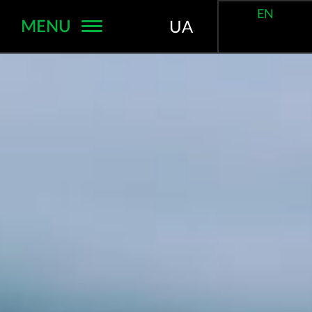
EN
MENU
UA