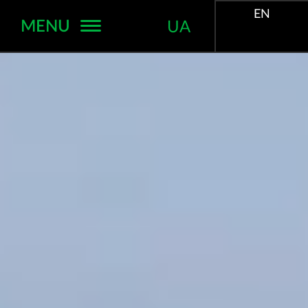
EN
MENU
UA