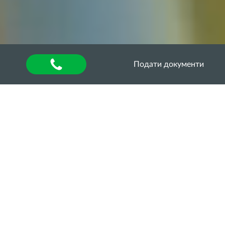
Подати документи
Головна
»
Оголошення
Аспіранти та молоді
вчені ОДАУ долучилися
до міжнародного
вебінару