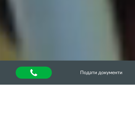
Подати документи
Головна
»
Оголошення
Запрошуємо до участі у
ІIІ Міжнародній