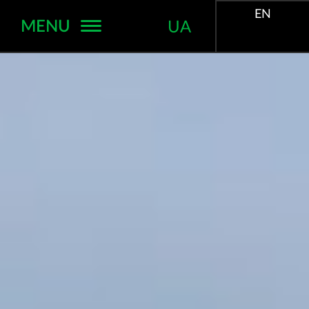
EN
MENU
UA