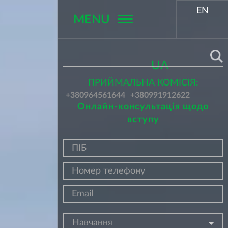
EN
MENU
Поиск
UA
ПРИЙМАЛЬНА КОМІСІЯ:
+380964561644
+380991912622
Онлайн-консультація щодо
вступу
Навчання