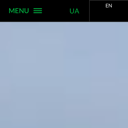
EN
MENU
UA