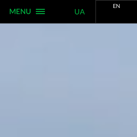
EN
MENU
UA