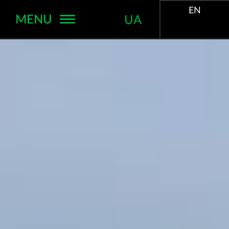
EN
MENU
UA