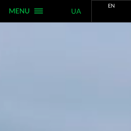
EN
MENU
UA