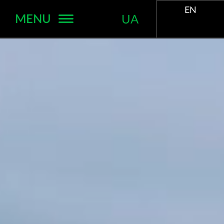
EN
MENU
UA