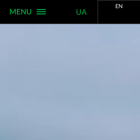
EN
MENU
UA