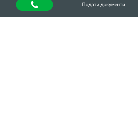
Подати документи
Головна
»
Кар’єра Хаб
»
Кар’єрні можливості
Агрономічний