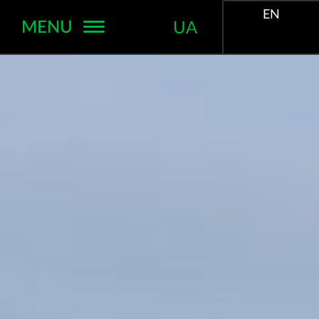
EN
MENU
UA