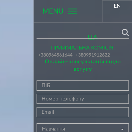
EN
MENU
Поиск
UA
ПРИЙМАЛЬНА КОМІСІЯ:
+380964561644
+380991912622
Онлайн-консультація щодо
вступу
Навчання