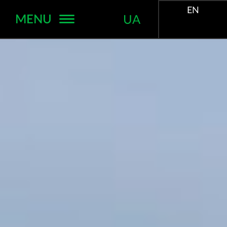
EN
MENU
UA