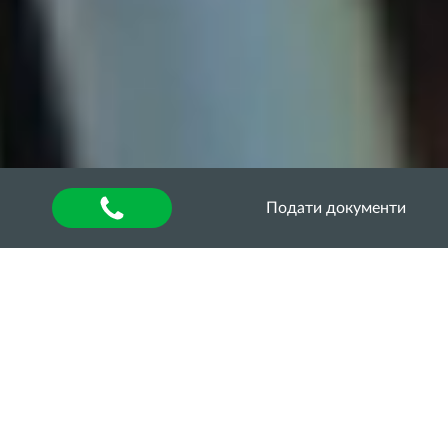
Подати документи
Головна
»
Хочу в ОДАУ
»
Приймальна комісія
»
Програми вступних випробувань
Програми вступних