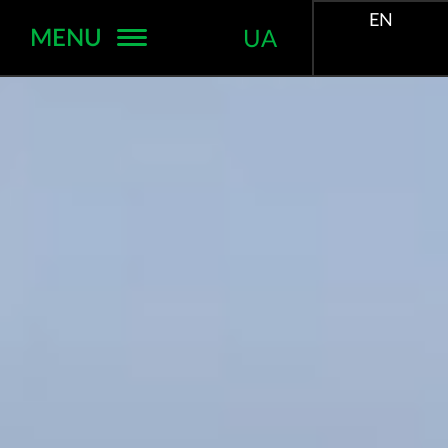
EN
MENU
UA