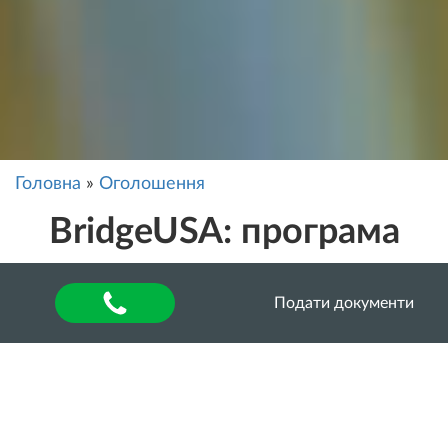
Головна
»
Оголошення
BridgeUSA: програма
обмінів для українських
Подати документи
викладачів
Mожливість стажування в
США