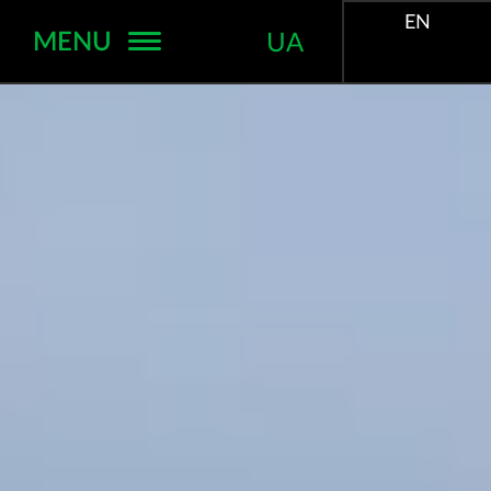
EN
MENU
UA