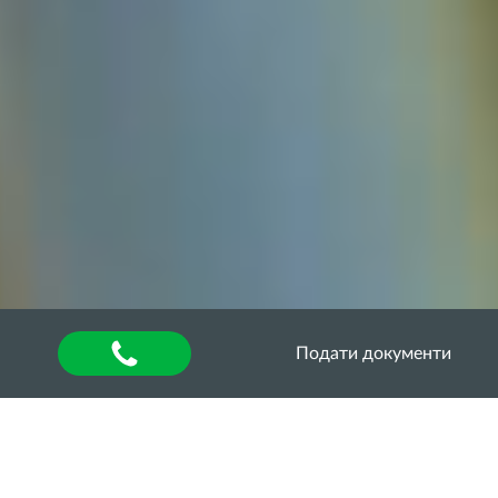
Подати документи
Головна
»
Кар’єра Хаб
»
Кар’єрні поради