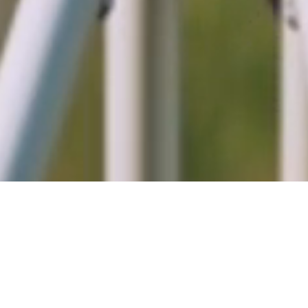
Home
»
Кар’єра Хаб
Кар’