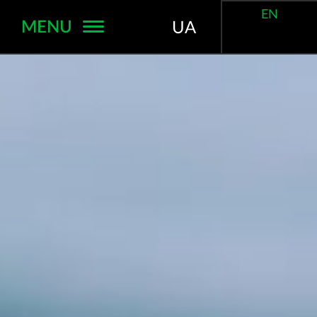
EN
MENU
UA