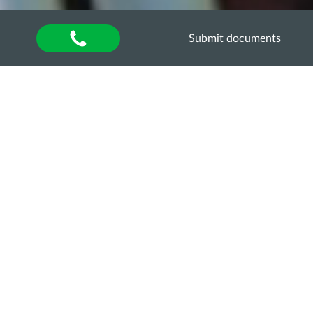
Submit documents
Home
»
Кар’єра Хаб
»
Кар’єрні поради
Рекомендації як
поводити себе у
іноземній компанії
Sorry, this entry is only available in
UA
.