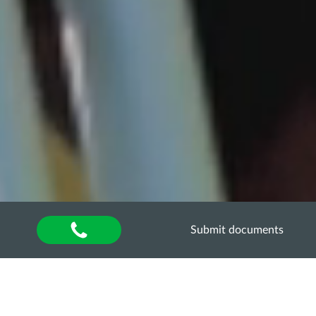
Submit documents
Home
»
About university
»
Наукова діяльність та
інновації
»
Студентські наукові гуртки
»
Архів