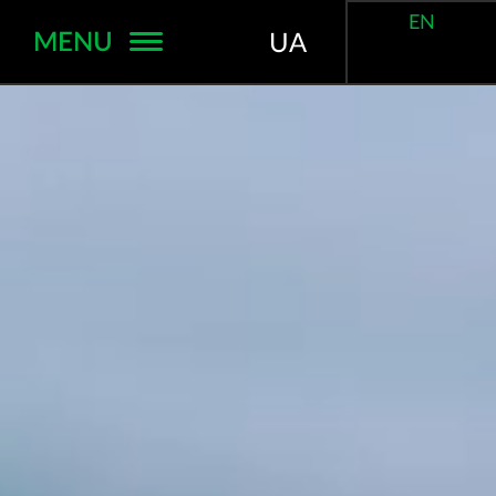
EN
MENU
UA