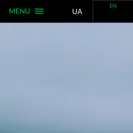
EN
MENU
UA