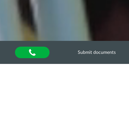
Submit documents
Home
»
About university
»
Факультети і кафедри
»
Факультет ветеринарної медицини
Судово-ветеринарна