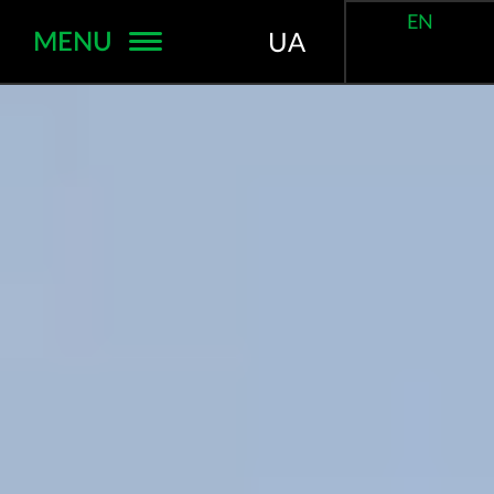
EN
MENU
UA