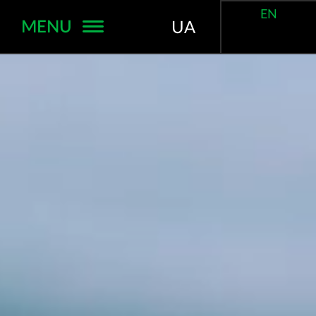
EN
MENU
UA