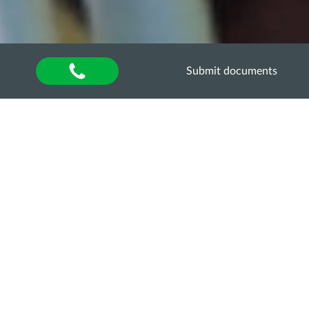
Submit documents
Home
»
About university
»
Відділ аспірантури та
докторантури
»
Освітньо-наукові програми
»
ОНП
«ВЕТЕРИНАРНА ГІГІЄНА, САНІТАРІЯ І
ЕКСПЕРТИЗА» ТРЕТЬОГО (ОСВІТНЬО-
НАУКОВОГО) РІВНЯ (PhD) ЗІ СПЕЦІАЛЬНОСТІ
212 «ВЕТЕРИНАРНА ГІГІЄНА, САНІТАРІЯ І
ЕКСПЕРТИЗА»