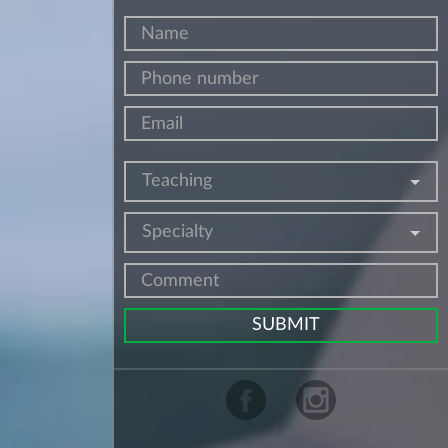
Teaching
Specialty