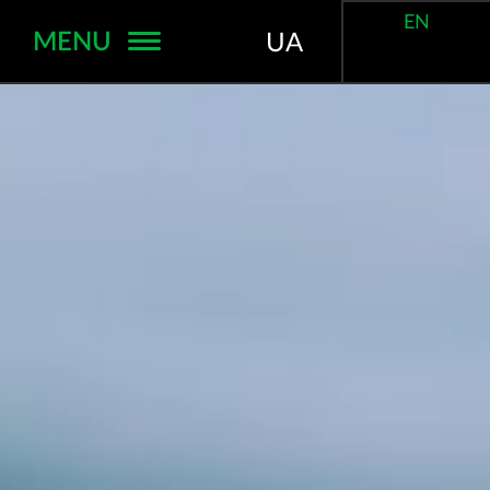
EN
MENU
UA