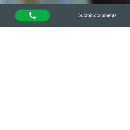
Submit documents
Home
»
About university
»
Відділ аспірантури та
докторантури
»
Освітньо-наукові програми
»
ОНП
«АГРОНОМІЯ» ТРЕТЬОГО (ОСВІТНЬО-
НАУКОВОГО) РІВНЯ (PhD) ЗІ СПЕЦІАЛЬНОСТІ
201 «АГРОНОМІЯ»
НАВЧАЛЬНИЙ ПЛАН
Sorry, this entry is only available in
UA
.