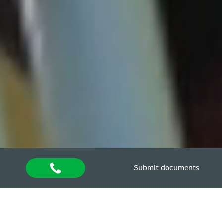
Submit documents
Home
»
Оголошення