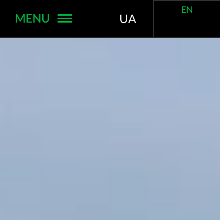
EN
MENU
UA