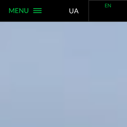
EN
MENU
UA