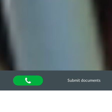
Submit documents
Home
»
Оголошення
CONTEST FOR THE