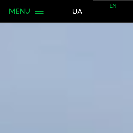
EN
MENU
UA