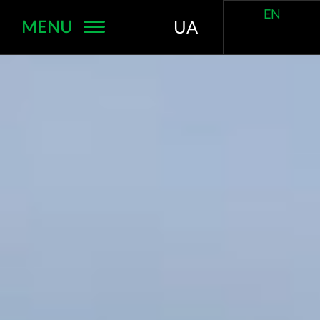
EN
MENU
UA