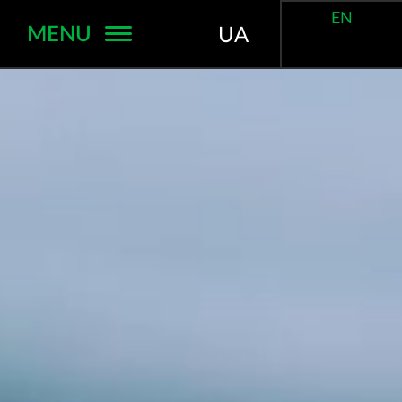
EN
MENU
UA