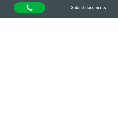
Submit documents
Home
»
Кар’єра Хаб
»
Кар’єрні можливості
»
Агрономічний
ТОВ «Агрофірма
«Гермес»
Sorry, this entry is only available in
UA
.